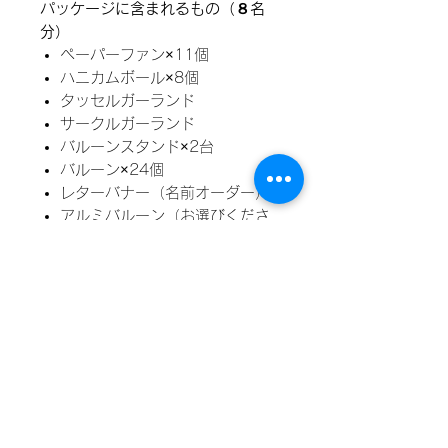
パッケージに含まれるもの（８名
分）
ペーパーファン×11個
ハニカムボール×8個
タッセルガーランド
サークルガーランド
バルーンスタンド×2台
バルーン×24個
レターバナー（名前オーダー）
アルミバルーン（お選びくださ
い）
紙コップ
紙皿大、中
ストロー
紙ナプキン
ナプキンリング
フォーク
テーブルカバー
養生テープ
マスキングテープ