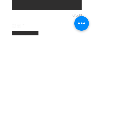
0/500
数量
*
カートに追加する
・バルーンコラム（ゴムバルーン約
12個）
・アルミナンバーバルーン（1個）
※サイズ約90cm
※アルミバルーンのカラーをご選択
ください。
※配送ご希望の場合はオプションよ
りご選択ください。
配送料として¥2,000承ります。