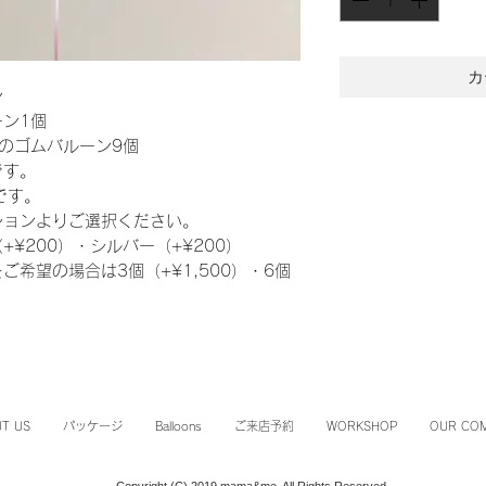
カ
ン
ン1個
のゴムバルーン9個
です。
です。
ションよりご選択ください。
¥200）・シルバー（+¥200）
希望の場合は3個（+¥1,500）・6個
。
T US
パッケージ
Balloons
ご来店予約
WORKSHOP
OUR CO
Copyright (C) 2019 mama&me, All Rights Reserved.