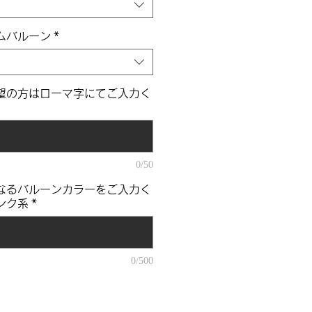
ムバルーン
*
望の方はローマ字にてご入力く
0/50
なるバルーンカラーをご入力く
ンク系
*
0/500