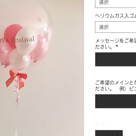
選択
ヘリウムガス入ゴ
選択
メッセージをご希
ださい。
*
ご希望のメインと
ださい。 例）ピ
数量
*