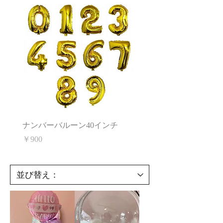
ナンバーバルーン40インチ
空気入れ
価格
価格
￥900
￥500