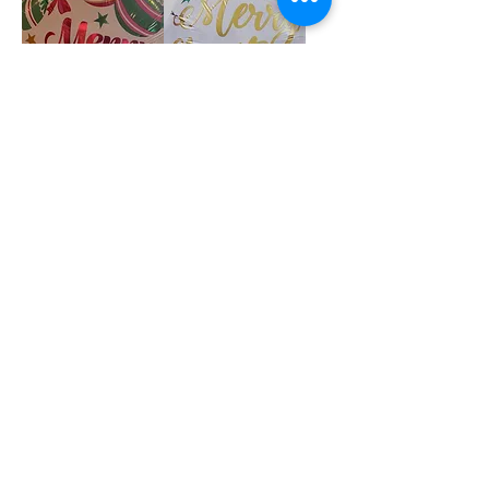
オーナメントイメージ
Merry Christmas and
バルーン
A Happy New Year!!
在庫なし
価格
￥1,900
Recommend
Helium/ヘリウム
ダイパーケーキバルー
ヘリウムガス入りバル
ンアレンジメント
ーン【ベビーシャワ
PINK/BLUE
ー・出産祝い】
価格
価格
￥5,500
￥6,400
NEW
Helium/ヘリウム