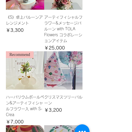
《S》卓上バルーンア
アーティフィシャルフ
レンジメント
ラワー&メッセージバ
ルーン with TOLA
価格
￥3,300
Flowers コラボレーシ
ョンアイテム
価格
￥25,000
Recommend
ハーバリウムボールペ
クリスマスツリーバル
ン&アーティフィシャ
ーン
ルフラワー入 with S-
価格
￥3,200
Crea
価格
￥7,000