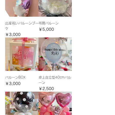
出産祝いバルーンブー
弔問バルーン
ケ
価格
￥5,000
価格
￥3,000
バルーンBOX
卓上自立型40cmバル
ーン
価格
￥3,000
価格
￥2,500