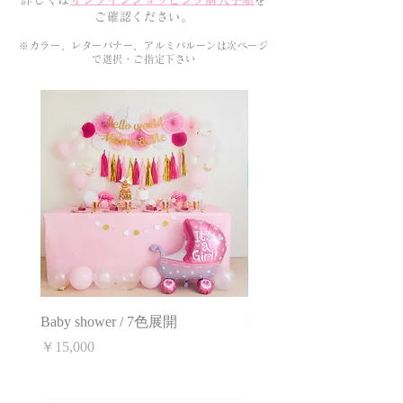
ご確認ください。
※カラー、レターバナー、アルミバルーンは次ページ
で選択・ご指定下さい
Baby shower / 7色展開
Birthday / 7色展開
価格
価格
￥15,000
￥15,000